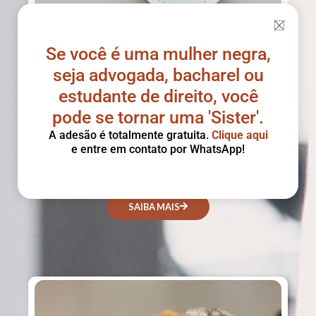
Se você é uma mulher negra,
BSL Sprint
seja advogada, bacharel ou
um serviço revolucionário que oferece soluções rápidas
e eficientes para problemas jurídicos. Com o
estudante de direito, você
compromisso de resolver questões legais em apenas 5
pode se tornar uma 'Sister'.
dias, proporcionamos aos nossos clientes uma
A adesão é totalmente gratuita.
Clique aqui
abordagem ágil e direcionada.
e entre em contato por WhatsApp!
SAIBA MAIS