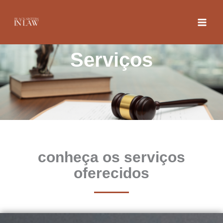
Ir
para
o
conteúdo
Serviços
conheça os serviços
oferecidos